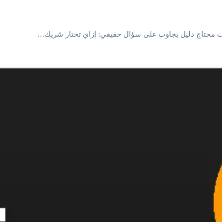
ت محتاج دليل يجاوب على سؤال حقيقي: إزاي تختار شريك…