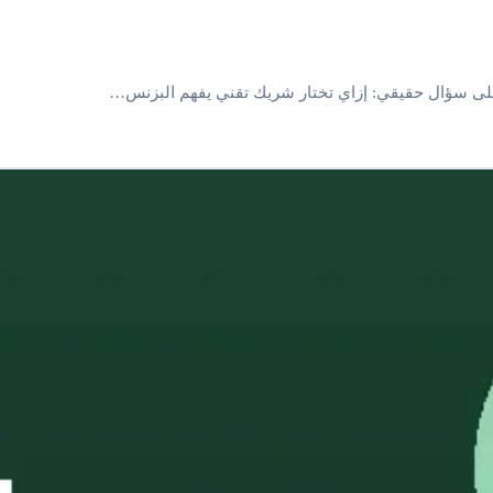
لى سؤال حقيقي: إزاي تختار شريك تقني يفهم البزنس…