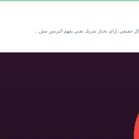
ال حقيقي: إزاي تختار شريك تقني يفهم البزنس مش…