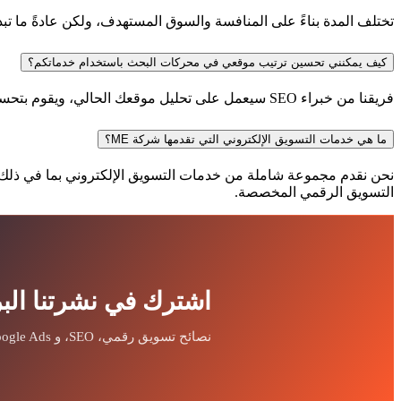
تختلف المدة بناءً على المنافسة والسوق المستهدف، ولكن عادةً ما تبدأ النتائج بالظهور خلال 3 إلى 6 أشهر، مع تحسين
كيف يمكنني تحسين ترتيب موقعي في محركات البحث باستخدام خدماتكم؟
فريقنا من خبراء SEO سيعمل على تحليل موقعك الحالي، ويقوم بتحسين المحتوى، والروابط الخلفية، واستخدام الكلمات المفتاحية الفعالة لضمان تصدر موقعك لنتائج البحث المستهدفة.
ما هي خدمات التسويق الإلكتروني التي تقدمها شركة ME؟
التسويق الرقمي المخصصة.
اشترك في نشرتنا البر
نصائح تسويق رقمي، SEO، و Google Ads — مباشرة في بريدك